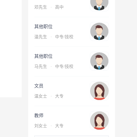
邓先生
·
高中
其他职位
温先生
·
中专/技校
其他职位
马先生
·
中专/技校
文员
温女士
·
大专
教师
刘女士
·
大专