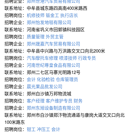
招聘企业：
郑州世港汽车贸易有限公司
联系地址：中牟县城东路四高南400米路西
招聘岗位：
机修技师
钣金工
执行店长
招聘企业：
郑州怡发地毯有限公司
联系地址：河南省巩义市回郭镇科技园区
招聘岗位：
质量管理
外贸主管
招聘企业：
郑州晟嘉汽车贸易有限公司
联系地址：中牟县中兴路与万洪路交叉口向北200米
招聘岗位：
汽车∕摩托车修理
喷漆技师
行政专员
招聘企业：
河南世纪尊皇食品有限公司
联系地址：郑州二七区马寨光明路12号
招聘岗位：
会计
化验∕检验
仓库管理员
招聘企业：
晨光果品批发公司
联系地址：郑州白沙镇万邦物流城
招聘岗位：
客户经理
客户维护专员
财务
招聘企业：
郑州东旭设备制造有限公司
联系地址：郑州市白沙镇郑汴物流通道与康岗大道交叉口向北
100米路东
招聘岗位：
钳工
冲压工
会计